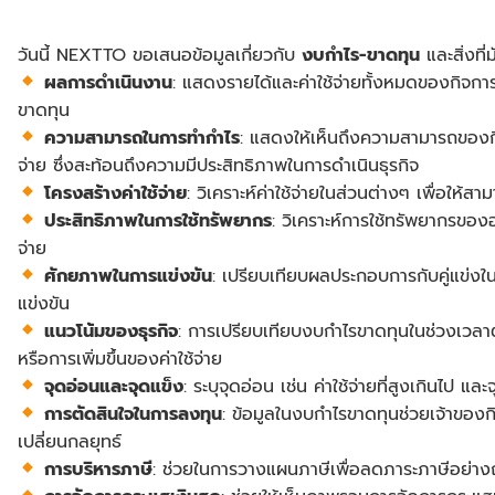
วันนี้ NEXTTO ขอเสนอข้อมูลเกี่ยวกับ
งบกำไร-ขาดทุน
และสิ่งที
ผลการดำเนินงาน
: แสดงรายได้และค่าใช้จ่ายทั้งหมดของกิจการ
ขาดทุน
ความสามารถในการทำกำไร
: แสดงให้เห็นถึงความสามารถของกิจ
จ่าย ซึ่งสะท้อนถึงความมีประสิทธิภาพในการดำเนินธุรกิจ
โครงสร้างค่าใช้จ่าย
: วิเคราะห์ค่าใช้จ่ายในส่วนต่างๆ เพื่อให้
ประสิทธิภาพในการใช้ทรัพยากร
: วิเคราะห์การใช้ทรัพยากรของ
จ่าย
ศักยภาพในการแข่งขัน
: เปรียบเทียบผลประกอบการกับคู่แข่งใ
แข่งขัน
แนวโน้มของธุรกิจ
: การเปรียบเทียบงบกำไรขาดทุนในช่วงเวลาต
หรือการเพิ่มขึ้นของค่าใช้จ่าย
จุดอ่อนและจุดแข็ง
: ระบุจุดอ่อน เช่น ค่าใช้จ่ายที่สูงเกินไป แล
การตัดสินใจในการลงทุน
: ข้อมูลในงบกำไรขาดทุนช่วยเจ้าของก
เปลี่ยนกลยุทธ์
การบริหารภาษี
: ช่วยในการวางแผนภาษีเพื่อลดภาระภาษีอย่