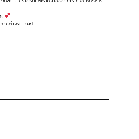
งินสดว่ามีรายรับและรายจ่ายอย่างไร ช่วยให้บริหาร
คะ
งทางต่างๆ นะคะ!