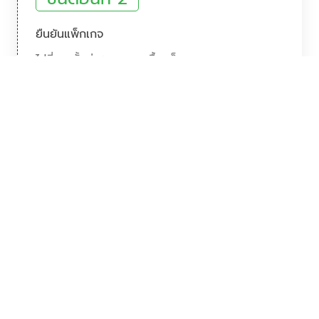
ยืนยันแพ็กเกจ
ไปที่เมนูตั้งค่า > รายการซื้อแพ็กเกจ
- คลิก Buy Now ใต้แพ็กเกจที่ต้องการทดลองใช้
- กรอกข้อมูลลูกค้า
- กรอกข้อมูลการชำระ (1 เดือน)
- คลิกแจ้งการชำระ
ขั้นตอนที่ 3
แจ้งการเปิดใช้งาน
แจ้ง ORG (รหัสองค์กร) แก่เจ้าหน้าที่ทาง Line OA
@Nextto เพื่อยืนยันการเปิดใช้งาน