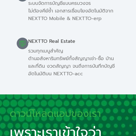
ระบบจัดการบัญชีแบบครบวงจร
ไม่ต้องคีย์ซ้ำ เอกสารเชื่อมโยงอัตโนมัติจาก
NEXTTO Mobile & NEXTTO-erp
NEXTTO Real Estate
รวมทุกเมนูสำคัญ
ด้านอสังหาริมทรัพย์ทั้งสัญญาเช่า-ซื้อ บ้าน
และที่ดิน งวดสัญญา จนถึงการบันทึกบัญชี
อัตโนมัติบน NEXTTO-acc
ดาวน์โหลดแอปของเรา
เพราะเราเข้าใจว่า