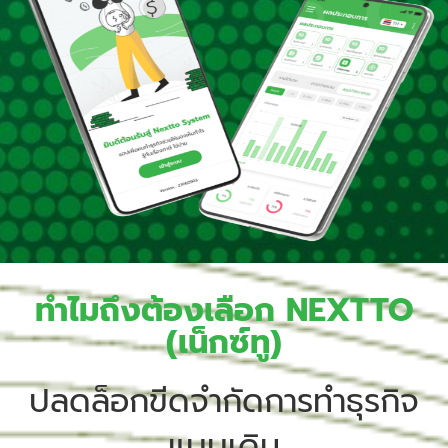
ทำไมถึงต้องเลือก NEXTTO
(เน็กซ์ทู)
ปลดล็อกขีดจำกัดการทำธุรกิจ
แบบเดิม