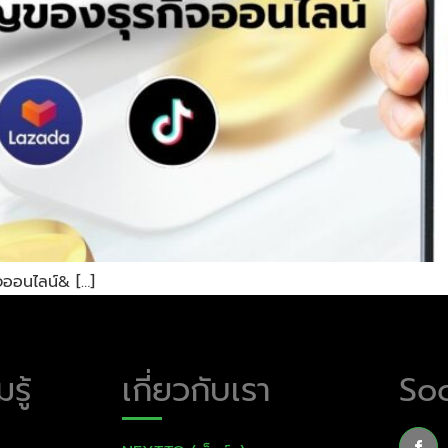
จออนไลน์& […]
รู้
เกี่ยวกับเรา
Soc